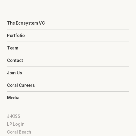
The Ecosystem VC
Portfolio
Team
Contact
Join Us
Coral Careers
Media
J-KISS
LP Login
Coral Beach