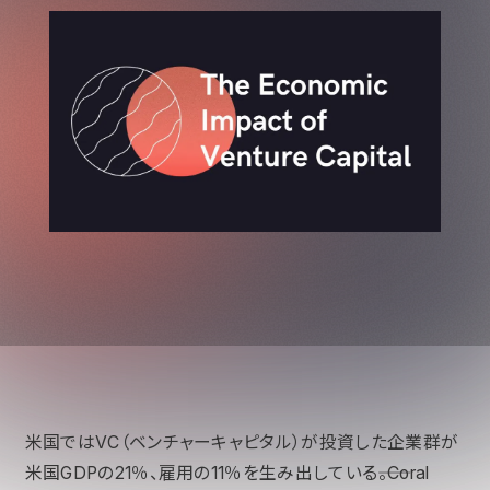
米国ではVC（ベンチャーキャピタル）が投資した企業群が
米国GDPの21％、雇用の11％を生み出している――。Coral