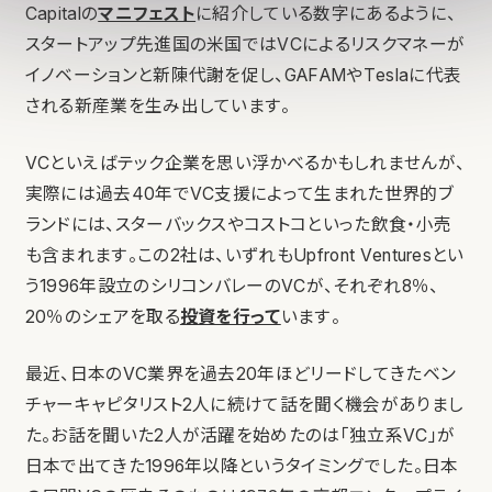
Capitalの
マニフェスト
に紹介している数字にあるように、
スタートアップ先進国の米国ではVCによるリスクマネーが
イノベーションと新陳代謝を促し、GAFAMやTeslaに代表
される新産業を生み出しています。
VCといえばテック企業を思い浮かべるかもしれませんが、
実際には過去40年でVC支援によって生まれた世界的ブ
ランドには、スターバックスやコストコといった飲食・小売
も含まれます。この2社は、いずれもUpfront Venturesとい
う1996年設立のシリコンバレーのVCが、それぞれ8％、
20％のシェアを取る
投資を行って
います。
最近、日本のVC業界を過去20年ほどリードしてきたベン
チャーキャピタリスト2人に続けて話を聞く機会がありまし
た。お話を聞いた2人が活躍を始めたのは「独立系VC」が
日本で出てきた1996年以降というタイミングでした。日本