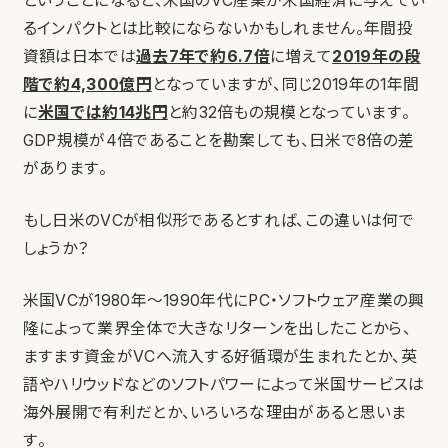
ということになると、米国のVC産業が米国経済に与えてい
るインパクトとは比較にならないかもしれません。年間投
資額は日本では
過去7年で約6.7倍
に増えて
2019年の段
階で約4,300億円
となっていますが、同じ2019年の1年間
に
米国では約14兆円
と約32倍もの規模となっています。
GDP規模が4倍であることを勘案しても、日米で8倍の差
があります。
もし日米のVCが相似形であるとすれば、この違いは何で
しょうか？
米国VCが1980年〜1990年代にPC・ソフトウェア産業の興
隆によって業界全体で大きなリターンを出したことから、
ますます資金がVCへ流入する好循環が生まれたとか、英
語やハリウッドなどのソフトパワーによって米国サービスは
海外展開で有利だとか、いろいろな理由があると思いま
す。