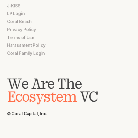
J-KISS
LP Login
Coral Beach
Privacy Policy
Terms of Use
Harassment Policy
Coral Family Login
We Are The
Ecosystem
VC
© Coral Capital, Inc.