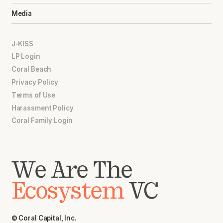
Media
J-KISS
LP Login
Coral Beach
Privacy Policy
Terms of Use
Harassment Policy
Coral Family Login
We Are The
Ecosystem
VC
© Coral Capital, Inc.