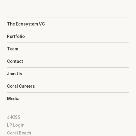
The Ecosystem VC
Portfolio
Team
Contact
Join Us
Coral Careers
Media
J-KISS
LP Login
Coral Beach