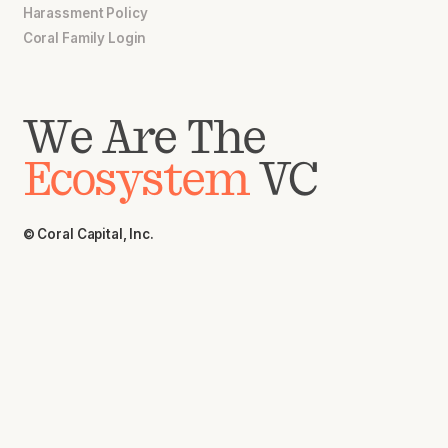
Harassment Policy
Coral Family Login
We Are The
Ecosystem
VC
© Coral Capital, Inc.