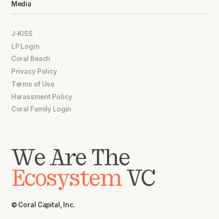
Media
J-KISS
LP Login
Coral Beach
Privacy Policy
Terms of Use
Harassment Policy
Coral Family Login
We Are The
Ecosystem
VC
© Coral Capital, Inc.