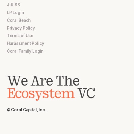
J-KISS
LP Login
Coral Beach
Privacy Policy
Terms of Use
Harassment Policy
Coral Family Login
We Are The
Ecosystem
VC
© Coral Capital, Inc.