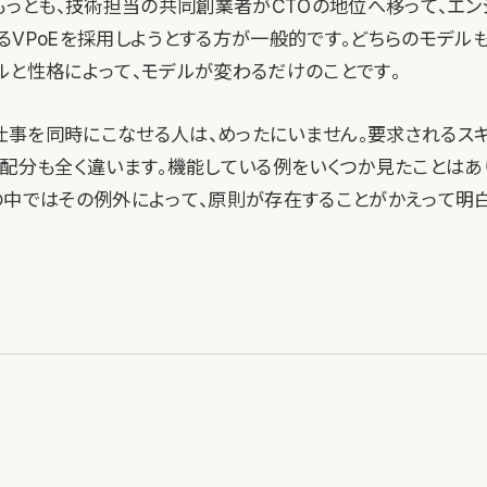
。もっとも、技術担当の共同創業者がCTOの地位へ移って、エン
るVPoEを採用しようとする方が一般的です。どちらのモデルも
ルと性格によって、モデルが変わるだけのことです。
Oの仕事を同時にこなせる人は、めったにいません。要求されるス
間配分も全く違います。機能している例をいくつか見たことはあ
の中ではその例外によって、原則が存在することがかえって明