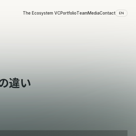
The Ecosystem VC
Portfolio
Team
Media
Contact
EN
g）の違い