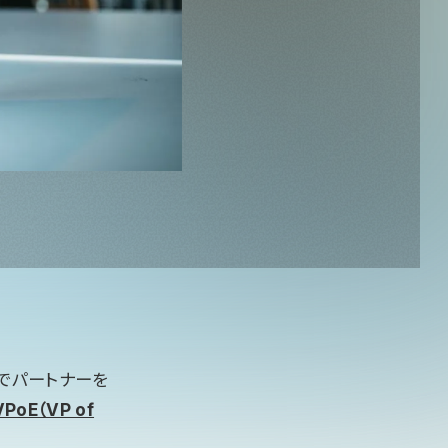
でパートナーを
PoE（VP of