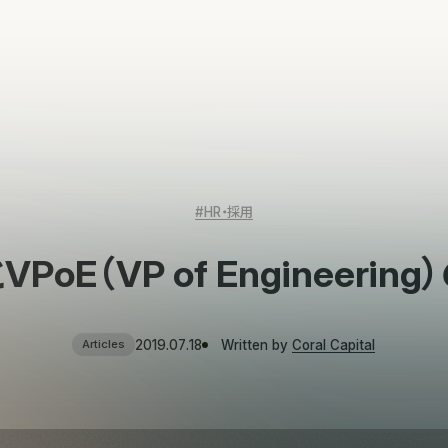
#HR・採用
VPoE（VP of Engineerin
2019.07.18
Written by
Coral Capital
Articles