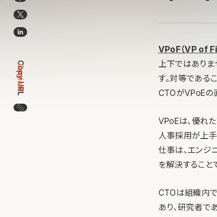
VPoF（VP of
上下ではありま
Copy URL
Copied!
す。対等であるこ
CTOがVPoE
この記事のURLをコピー
VPoEは、優
人事採用が上手
仕事は、エンジ
を解決すること
CTOは組織内
あり、研究者で