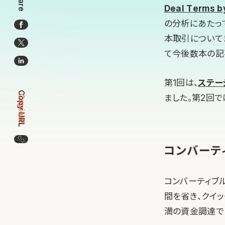
Share
Deal Terms by
の分析にあたって
本取引について
て今後数本の記
第1回は、
ステー
Copy URL
ました。第2回
Copied!
この記事のURLをコピー
コンバーテ
コンバーティブ
間を省き、クイ
満の資金調達で