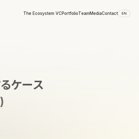
The Ecosystem VC
Portfolio
Team
Media
Contact
EN
するケース
)