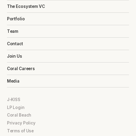
The Ecosystem VC
Portfolio
Team
Contact
Join Us
Coral Careers
Media
J-KISS
LP Login
Coral Beach
Privacy Policy
Terms of Use