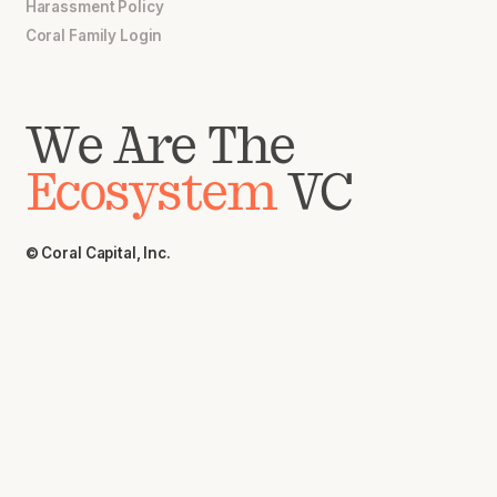
Harassment Policy
Coral Family Login
We Are The
Ecosystem
VC
© Coral Capital, Inc.