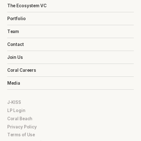
The Ecosystem VC
Portfolio
Team
Contact
Join Us
Coral Careers
Media
J-KISS
LP Login
Coral Beach
Privacy Policy
Terms of Use