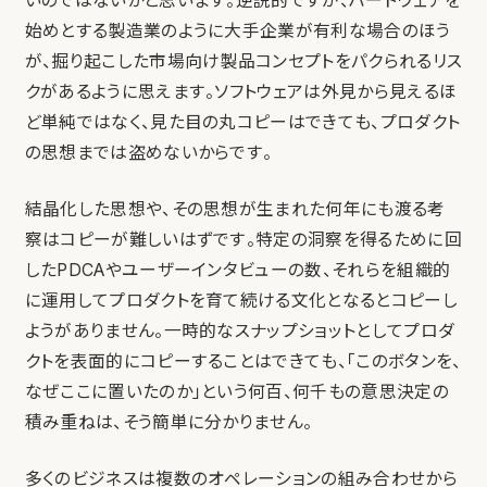
いのではないかと思います。逆説的ですが、ハードウェアを
始めとする製造業のように大手企業が有利な場合のほう
が、掘り起こした市場向け製品コンセプトをパクられるリス
クがあるように思えます。ソフトウェアは外見から見えるほ
ど単純ではなく、見た目の丸コピーはできても、プロダクト
の思想までは盗めないからです。
結晶化した思想や、その思想が生まれた何年にも渡る考
察はコピーが難しいはずです。特定の洞察を得るために回
したPDCAやユーザーインタビューの数、それらを組織的
に運用してプロダクトを育て続ける文化となるとコピーし
ようがありません。一時的なスナップショットとしてプロダ
クトを表面的にコピーすることはできても、「このボタンを、
なぜここに置いたのか」という何百、何千もの意思決定の
積み重ねは、そう簡単に分かりません。
多くのビジネスは複数のオペレーションの組み合わせから