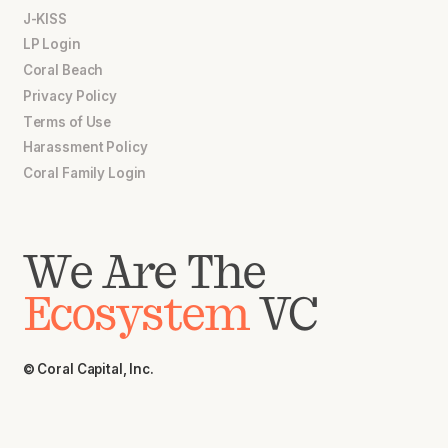
J-KISS
LP Login
Coral Beach
Privacy Policy
Terms of Use
Harassment Policy
Coral Family Login
We Are The
Ecosystem
VC
© Coral Capital, Inc.