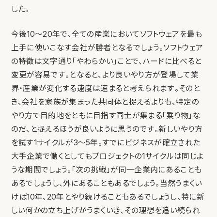
した。
今後10〜20年で、全ての産業においてソフトウェアを最も
上手に使いこなす会社が勝者となるでしょう。ソフトウェア
の特徴は文字通り「やわらかい」ことで、ハードに比べると
変更が容易です。となると、より良いやり方が登場して業
界・産業が変化する速度は速まると考えられます。そのと
き、会社を家族が集まった共同体と捉えるよりも、特定の
やり方で目的地をともに目指す同士が集まる「乗り物」な
のだ、と捉えるほうが良いように思うのです。新しいやり方
を試す1サイクルが3〜5年。すでにビジネスが確立された
大手企業で働くとしてもプロジェクトの1サイクルは同じよ
うな期間でしょう。「次の挑戦」が同一企業内にあることも
あるでしょうし、外にあることもあるでしょう。当然うまくい
けば10年、20年とやり続けることもあるでしょうし、特に新
しい何かの立ち上げがうまくいき、その理想を追い続られ