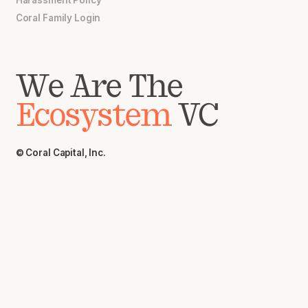
Harassment Policy
Coral Family Login
We Are The
Ecosystem
VC
© Coral Capital, Inc.