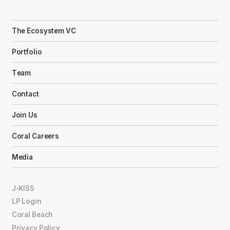
The Ecosystem VC
Portfolio
Team
Contact
Join Us
Coral Careers
Media
J-KISS
LP Login
Coral Beach
Privacy Policy