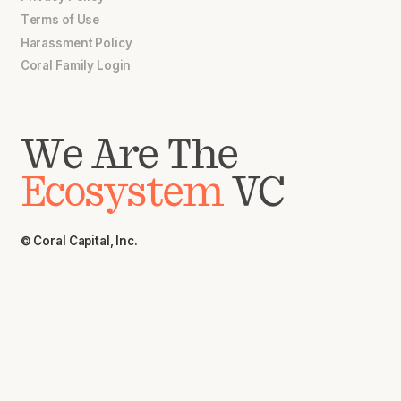
Terms of Use
Harassment Policy
Coral Family Login
We Are The
Ecosystem
VC
© Coral Capital, Inc.