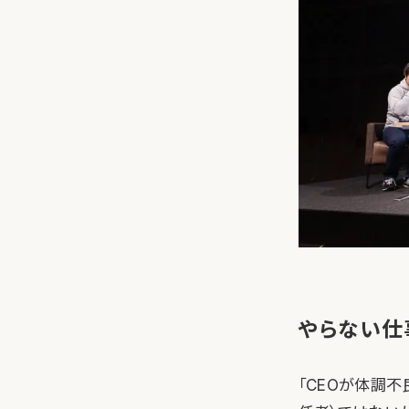
やらない仕
「CEOが体調不良