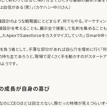
印して終わりではなく、明け方までひたすら書類の製本作業を
自信がある（笑）」（カケハシ・中川さん）
織設計のような戦略面にとどまらず、何でもやる。マーケティ
線設計を考えることも、展示会で接客して名刺を集めることも
ApexでSalesforceをカスタマイズしていた」（SmartHR
を負う者として、手薄な部分があれば自ら穴を埋めに行く「何
の持ち主であろうと、現場で泥くさく手を動かすのがスタートア
ようです。
の成長が自身の喜び
なのにCEOほどは目立たない。際だった特徴が見えづらいオ