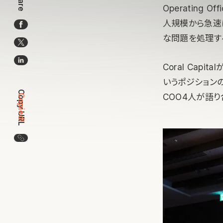
Share
Operating
人規模から急速
な問題を処理す
Coral Cap
いうポジション
Copy URL
COO4人が語り
Copied!
この記事のURLをコピー