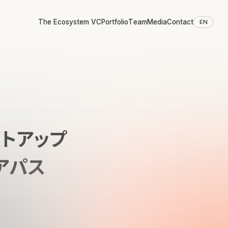
The Ecosystem VC
Portfolio
Team
Media
Contact
EN
ートアップ
アパス