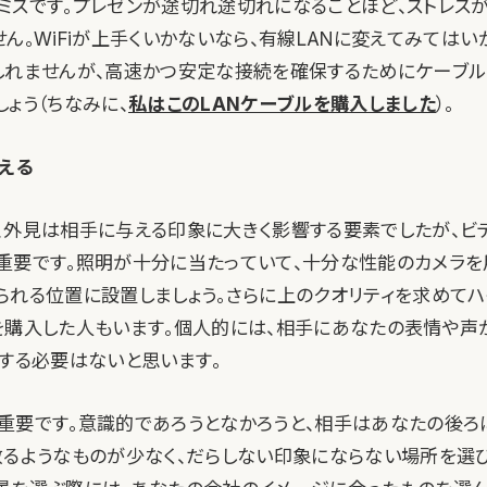
ミスです。プレゼンが途切れ途切れになることほど、ストレスが
ん。WiFiが上手くいかないなら、有線LANに変えてみてはい
しれませんが、高速かつ安定な接続を確保するためにケーブル
ょう（ちなみに、
私はこのLANケーブルを購入しました
）。
える
、外見は相手に与える印象に大きく影響する要素でしたが、ビ
重要です。照明が十分に当たっていて、十分な性能のカメラを
られる位置に設置しましょう。さらに上のクオリティを求めてハ
を購入した人もいます。個人的には、相手にあなたの表情や声
でする必要はないと思います。
重要です。意識的であろうとなかろうと、相手はあなたの後ろ
散るようなものが少なく、だらしない印象にならない場所を選びま