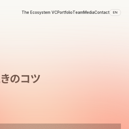
The Ecosystem VC
Portfolio
Team
Media
Contact
EN
ときのコツ