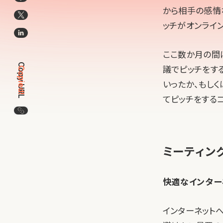
から相手の感情
ッチがオンライ
ここ数か月の間
Copy URL
議でピッチをす
Copied!
いったか、もし
てピッチをする
この記事のURLをコピー
ミーティン
快適なインター
インターネット