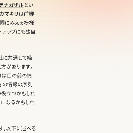
テナガザル
とい
カマキリ
は前脚
の眼にみえる模様
トアップにも独自
会社に共通して繰
せ方があります。
事は目の前の情
きの情報の序列
の役立つかもしれ
トになるかもしれ
です。以下に述べる