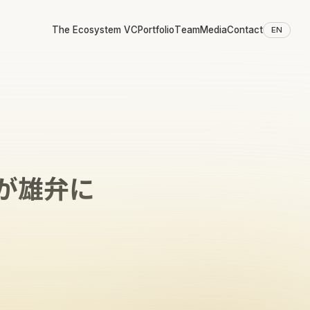
The Ecosystem VC
Portfolio
Team
Media
Contact
EN
が雄弁に