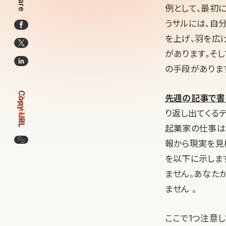
Share
例として、最初
うサルには、自
を上げ、羽を広
があります。そ
の手段がありま
Copy URL
先週の記事で書
Copied!
り返し出てくる
起業家の仕事は
この記事のURLをコピー
報から現実を見
を以下に示しま
ません。あなた
ません 。
ここで1つ注意し