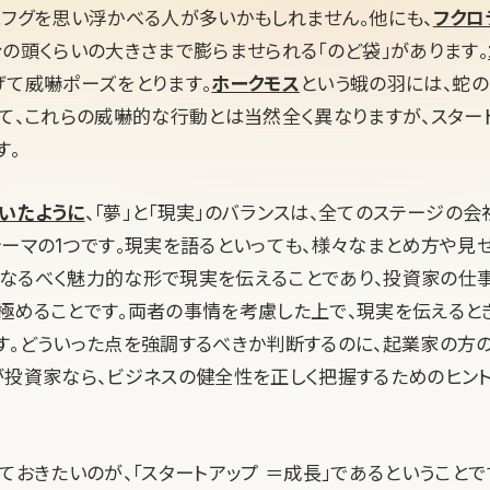
にフグを思い浮かべる人が多いかもしれません。他にも、
フクロ
分の頭くらいの大きさまで膨らませられる「のど袋」があります。
げて威嚇ポーズをとります。
ホークモス
という蛾の羽には、蛇
して、これらの威嚇的な行動とは当然全く異なりますが、スター
す。
いたように
、「夢」と「現実」のバランスは、全てのステージの
テーマの1つです。現実を語るといっても、様々なまとめ方や見
なるべく魅力的な形で現実を伝えることであり、投資家の仕
極めることです。両者の事情を考慮した上で、現実を伝えると
す。どういった点を強調するべきか判断するのに、起業家の方
が投資家なら、ビジネスの健全性を正しく把握するためのヒン
ておきたいのが、「スタートアップ ＝成長」であるということ