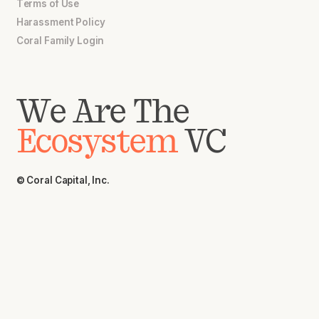
Terms of Use
Harassment Policy
Coral Family Login
We Are The
Ecosystem
VC
© Coral Capital, Inc.