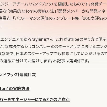
（エンジニアチーム・ハンドブック）を翻訳したものです。開発チ
要な「効果的な1on1の実施方法」「開発メンバーから開発マ
注意点」「パフォーマンス評価のテンプレート
集
」「360度評価
。
エンジニアであるrayleneさん。これがStripeのやり方と
が、急成長するシリコンバレーのスタートアップにおけるエン
う意味で、日本のスタートアップでも参考にしていただけるの
回の連載に分けてお届けします。本記事は第4回です。
ンドブック】連載目次
1on1の実施方法
ンバーをマネージャーにするときの注意点