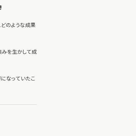
き
れどのような成果
強みを生かして成
害になっていたこ