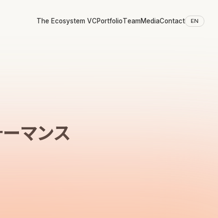
The Ecosystem VC
Portfolio
Team
Media
Contact
EN
ォーマンス