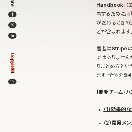
Share
Handbook
」
事するために必
が変わるときの
どが含まれます
著者は
Stripe
の
Copy URL
ではありません
Copied!
りまとめ方とい
ます。全体を5
この記事のURLをコピー
【開発チーム・ハ
（1）効果的な
（2）開発メ