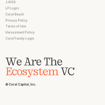
J-KISS
LP Login
Coral Beach
Privacy Policy
Terms of Use
Harassment Policy
Coral Family Login
We Are The
Ecosystem
VC
© Coral Capital, Inc.