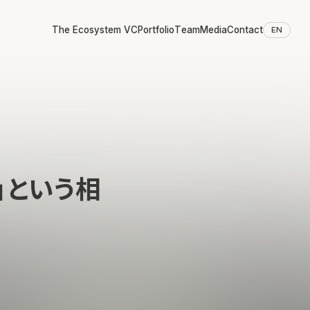
The Ecosystem VC
Portfolio
Team
Media
Contact
EN
」という相