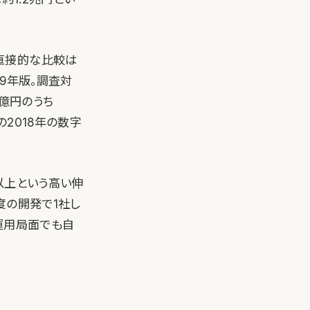
直接的な比較は
019年版。調査対
4億円のうち
の2018年の数字
以上という高い伸
度の開発で1社し
。運用局面でも自