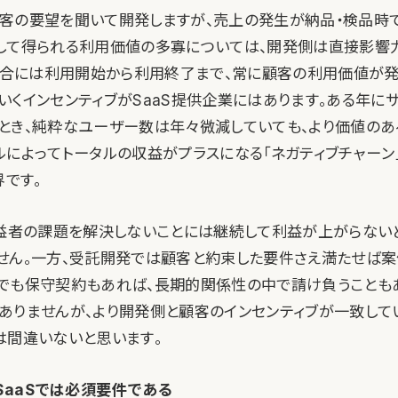
客の要望を聞いて開発しますが、売上の発生が納品・検品時で
して得られる利用価値の多寡については、開発側は直接影響
の場合には利用開始から利用終了まで、常に顧客の利用価値が発
いくインセンティブがSaaS提供企業にはあります。ある年に
とき、純粋なユーザー数は年々微減していても、より価値のあ
ルによってトータルの収益がプラスになる「ネガティブチャーン
界です。
受益者の課題を解決しないことには継続して利益が上がらない
せん。一方、受託開発では顧客と約束した要件さえ満たせば案
でも保守契約もあれば、長期的関係性の中で請け負うことも
ありませんが、より開発側と顧客のインセンティブが一致してい
は間違いないと思います。
SaaSでは必須要件である