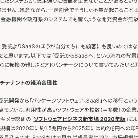
したシステムが、想定通りに価値を生まないことがあるという
りません。残念ながら、一定割合でそうした不幸が起こること
手金融機関や政府系のシステムでも驚くような開発資金が無
に受託よりSaaSのほうが自分たちにも顧客にも良いのでは
だと思います。以下では「受託からSaaSへ」という流れの背景
さらに転換の難しさとアドバンテージについて書いてみたいと思
ルチテナントの経済合理性
託開発から「パッケージソフトウェア、SaaS」への移行とい
1点モノから、汎用性が高いソフトウェアを複数（＝多数）の企
士キメラ総研の「
ソフトウェアビジネス新市場 2020年版
」に
場規模は2020年に約1.5兆円から2025年には約2兆円への
る見込みです。SaaSだけで見れば成長率は13%、市場規模は