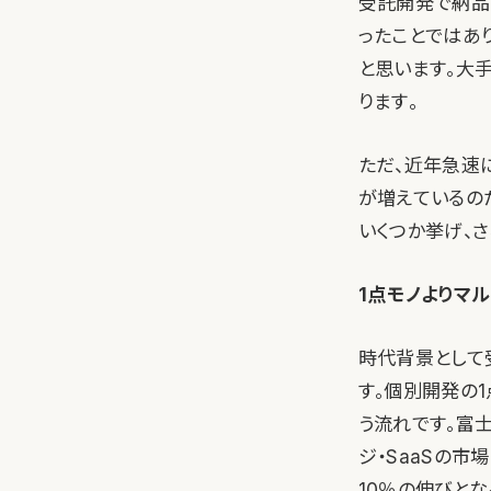
受託開発で納品
ったことではあ
と思います。大
ります。
ただ、近年急速
が増えているの
いくつか挙げ、
1点モノよりマ
時代背景として受
す。個別開発の
う流れです。富
ジ・SaaSの市
10％の伸びとな