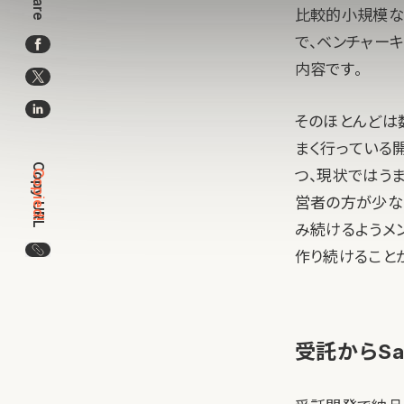
Share
比較的小規模な
で、ベンチャー
内容です。
そのほとんどは
まく行っている
Copy URL
つ、現状ではう
Copied!
営者の方が少な
み続けるようメ
この記事のURLをコピー
作り続けること
受託からS