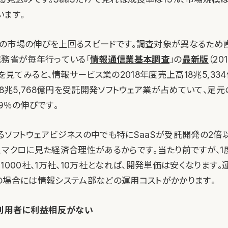
います。
の市場の伸びを上回るスピードです。調査対象が異なるため
総務省が毎年行っている「
情報通信業基本調査
」の
最新版
（2
）を見てみると、情報サービス業の2018年度売上高18兆5,33
る8兆5,768億円を受託開発ソフトウェア業が占めていて、足元
9％の伸びです。
るソフトウェアビジネスの中でも特にSaaSが受託開発の2倍
、マクロに見た経済合理性があるからです。当たり前ですが、1
1000社、1万社、10万社となれば、開発単価は安くなります
の場合には情報システム部などの運用コストがかかります。
利用者に利益相反がない