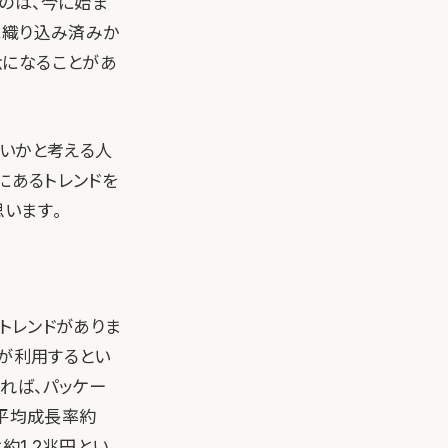
のは、今に始ま
は織り込み済みか
駄になることがあ
ないかと考える人
にあるトレンドを
います。
うトレンドがありま
業が利用するとい
よれば、パッケー
年平均成長率約
約1.2兆円とい