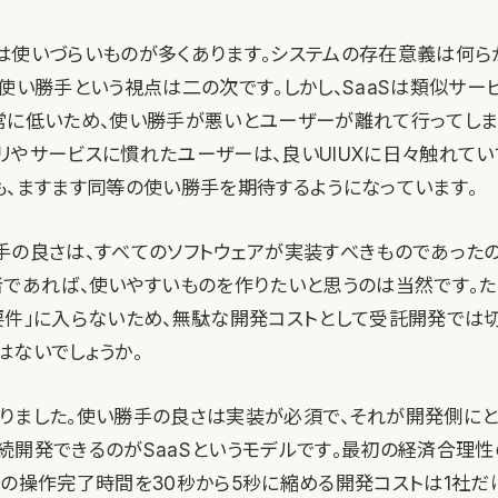
は使いづらいものが多くあります。システムの存在意義は何ら
、使い勝手という視点は二の次です。しかし、SaaSは類似サー
常に低いため、使い勝手が悪いとユーザーが離れて行ってしま
リやサービスに慣れたユーザーは、良いUIUXに日々触れてい
も、ますます同等の使い勝手を期待するようになっています。
手の良さは、すべてのソフトウェアが実装すべきものであった
者であれば、使いやすいものを作りたいと思うのは当然です。た
要件」に入らないため、無駄な開発コストとして受託開発では
はないでしょうか。
りました。使い勝手の良さは実装が必須で、それが開発側に
続開発できるのがSaaSというモデルです。最初の経済合理性
かの操作完了時間を30秒から5秒に縮める開発コストは1社だ