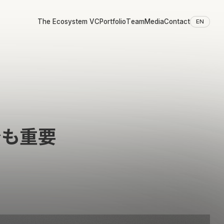
The Ecosystem VC
Portfolio
Team
Media
Contact
EN
でも重要