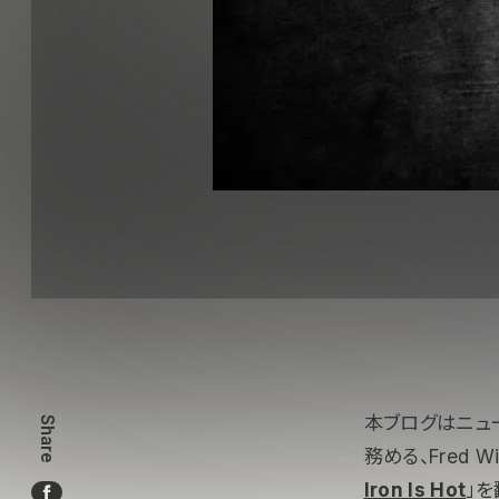
本ブログはニュ
Share
務める、Fred 
Iron Is Hot
」を