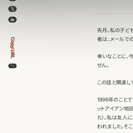
先月、私の子ど
者は、メールで
Copy URL
Copied!
幸いなことに、
せん。
この記事のURLをコピー
この話と関連し
1996年のことで
ットアイアン地
た）。私は友人に、
われました。そ