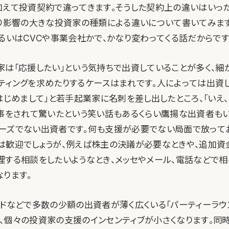
加えて投資契約で違ってきます。そうした契約上の違いはいっ
より影響の大きな投資家の種類による違いについて書いてみま
あるいはCVCや事業会社かで、かなり変わってくる話だからです
家は「応援したい」という気持ちで出資していることが多く、細
ティングを求めたりするケースはまれです。人によっては出資
「はじめまして」と若手起業家に名刺を差し出したところ、「いえ
返事をされて驚いたという笑い話もあるくらい鷹揚な出資者も
ーズでない出資者です。何も支援が必要でない局面で放って
は歓迎でしょうが、例えば株主の決議が必要なときや、追加資
理する相談をしたいようなとき、メッセやメール、電話などで
なります。
ードなどで多数の少額の出資者が薄く広くいる「パーティーラウ
、個々の投資家の支援のインセンティブが小さくなります。同