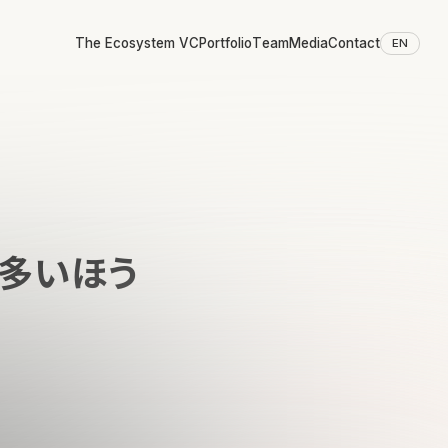
The Ecosystem VC
Portfolio
Team
Media
Contact
EN
は多いほう