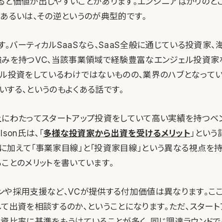
ると価値が出しやすいことがあります。エンジニアばかりのと
、あるいは、その逆というのが典型的です。
。バーティカルSaaSなら、SaaS全般に通じている投資家
強みを持つVC、当該事業領域で経験豊富なエンジェル投資家
ェル投資をしているわけではないものの、業界のハブとなって
いする、というのもよくある話です。
上にわたってスタートアップ投資をしていて高い実績を持つベ
lson氏は、「
多様な投資家から出資を受けるメリット
」という
に加えて「事業家目線」と「投資家目線」という異なる視点を
ることのメリットを書いています。
ンや採用支援など、VCが提供する付加価値は異なります。こ
して出資を相談するのか、ということになります。ただ、スター
出資比率に基準をもうけていることが多く、同じ調達ラウンド