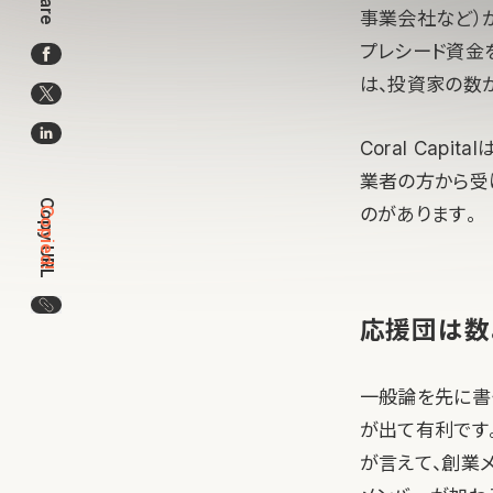
Share
事業会社など）
プレシード資金
は、投資家の数
Coral Ca
業者の方から受
Copy URL
のがあります。
Copied!
この記事のURLをコピー
応援団は数
一般論を先に書
が出て有利です
が言えて、創業