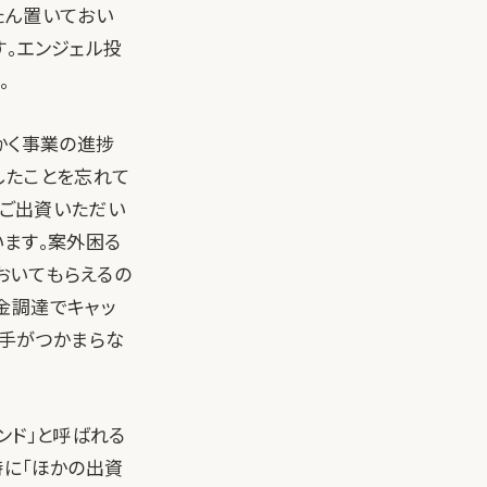
たん置いておい
す。エンジェル投
。
かく事業の進捗
したことを忘れて
、ご出資いただい
います。案外困る
おいてもらえるの
金調達でキャッ
相手がつかまらな
ンド」と呼ばれる
時に「ほかの出資