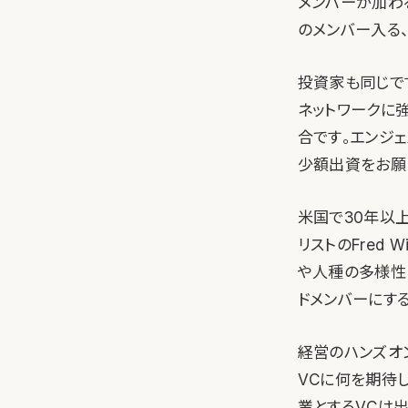
メンバーが加わ
のメンバー入る
投資家も同じです
ネットワークに
合です。エンジ
少額出資をお願
米国で30年以
リストのFred Wi
や人種の多様性
ドメンバーにす
経営のハンズオ
VCに何を期待
業とするVCは