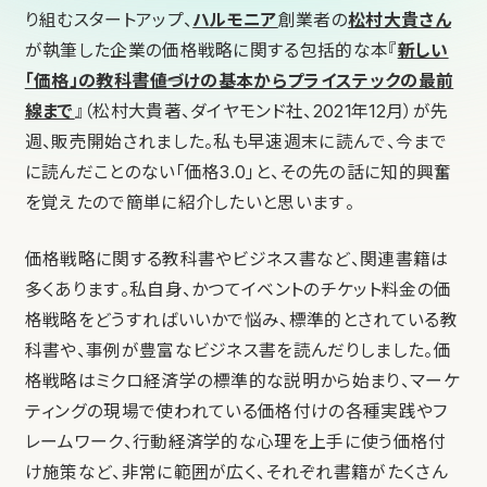
り組むスタートアップ、
ハルモニア
創業者の
松村大貴さん
が執筆した企業の価格戦略に関する包括的な本『
新しい
「価格」の教科書――値づけの基本からプライステックの最前
線まで
』（松村大貴著、ダイヤモンド社、2021年12月）が先
週、販売開始されました。私も早速週末に読んで、今まで
に読んだことのない「価格3.0」と、その先の話に知的興奮
を覚えたので簡単に紹介したいと思います。
価格戦略に関する教科書やビジネス書など、関連書籍は
多くあります。私自身、かつてイベントのチケット料金の価
格戦略をどうすればいいかで悩み、標準的とされている教
科書や、事例が豊富なビジネス書を読んだりしました。価
格戦略はミクロ経済学の標準的な説明から始まり、マーケ
ティングの現場で使われている価格付けの各種実践やフ
レームワーク、行動経済学的な心理を上手に使う価格付
け施策など、非常に範囲が広く、それぞれ書籍がたくさん