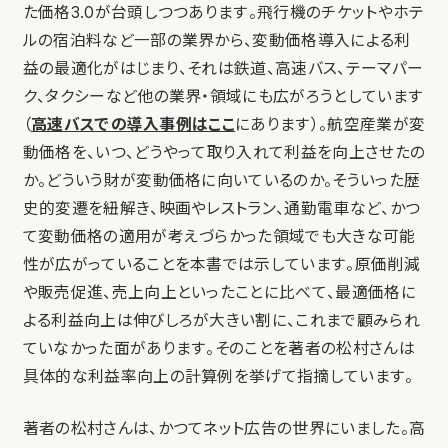
た価格3.0が台頭しつつあります。飛行機のチケットやホテ
ルの宿泊料など一部の業界から、変動価格導入による利
益の最適化がはじまり、それは鉄道、高速バス、テーマパー
ク、タクシーなど他の業界・領域にも広がろうとしています
（
高速バスでの導入事例はここ
にあります）。航空産業が変
動価格を、いつ、どうやって取り入れて利益を向上させたの
か。どういう財が変動価格に向いているのか。そういった歴
史的変遷を紐解き、映画やレストラン、通勤電車など、かつ
て変動価格の適用が考えづらかった領域でも大きな可能
性が広がっていることを本書では示しています。原価削減
や販売促進、売上向上といったことに比べて、最適価格に
よる利益向上は伸びしろが大きい割に、これまで顧みられ
ていなかった面があります。そのことを著者の松村さんは
具体的な利益率向上の計算例を挙げて指摘しています。
著者の松村さんは、かつてネット広告の世界にいました。高