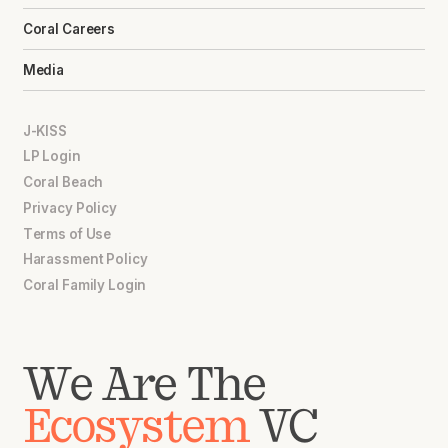
Coral Careers
Media
J-KISS
LP Login
Coral Beach
Privacy Policy
Terms of Use
Harassment Policy
Coral Family Login
We Are The
Ecosystem
VC