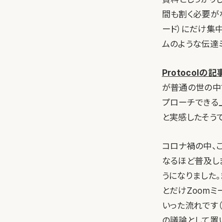
間も割く必要がな
ード）にだけ集
ムのような伝達ミ
Protocolの記
が普通の世の中
プローチできる
と実感したそうで
コロナ禍の中、こ
なるほど普及し
うになりました
とだけZoom
いった流れです
の議論として置い