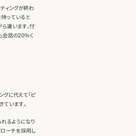
ーティングが終わ
を持っていると
がら違います。忖
も会話の20％く
ングに代えて「ピ
きています。
られるようになり
プローチを採用し