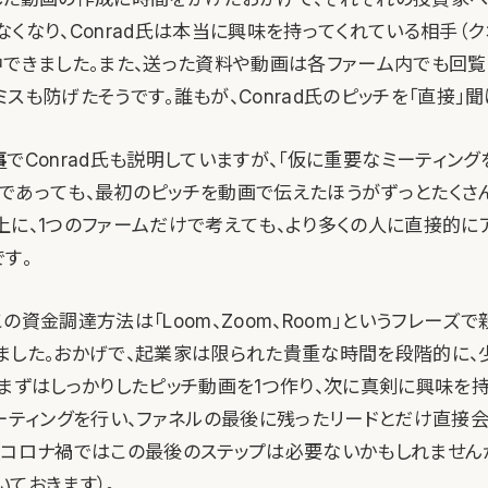
くなり、Conrad氏は本当に興味を持ってくれている相手（ク
中できました。また、送った資料や動画は各ファーム内でも回覧
スも防げたそうです。誰もが、Conrad氏のピッチを「直接」
事
でConrad氏も説明していますが、「仮に重要なミーティン
であっても、最初のピッチを動画で伝えたほうがずっとたくさ
上に、1つのファームだけで考えても、より多くの人に直接的に
す。
の資金調達方法は「Loom、Zoom、Room」というフレーズ
ました。おかげで、起業家は限られた貴重な時間を段階的に、
。まずはしっかりしたピッチ動画を1つ作り、次に真剣に興味を
ミーティングを行い、ファネルの最後に残ったリードとだけ直接
（コロナ禍ではこの最後のステップは必要ないかもしれません
ておきます）。