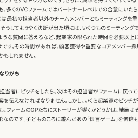
ピッチをするやり方なのです。さらに、興味を持ってくれている「
も、多くのVCファームではパートナーレベルでの合意にいた
度は最初の担当者以外のチームメンバーともミーティングを重
。そうしてようやく決断が出た頃には、いくつものミーティング
ような質問に答えるなど、起業家の限られた時間を必要以上
けです。その時間があれば、顧客獲得や重要なコアメンバー採
かもしれません。
になりがち
担当者にピッチをしたら、次はその担当者がファームに戻って
容を伝えなければなりません。しかし、いくら起業家のピッチが
も、ファームのGPたちにストーリーが響くかどうかは、結局は
第なのです。子どものころに遊んだあの「伝言ゲーム」を何倍も