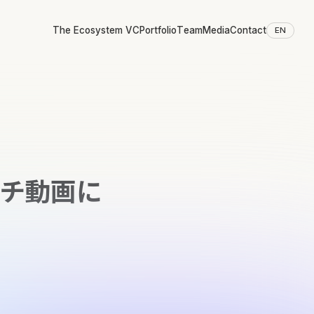
The Ecosystem VC
Portfolio
Team
Media
Contact
EN
ッチ動画に