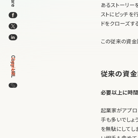
Share
あるストーリー
ストにピッチを
ドをクローズす
この従来の資金
Copy URL
Copied!
従来の資金
この記事のURLをコピー
必要以上に時間
起業家がアプロ
手も多いでしょ
を無駄にしてしま