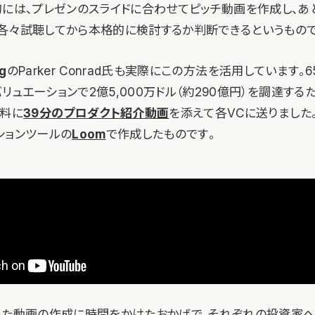
的には、プレゼンのスライドに合わせてピッチ動画を作成し、
各々試聴してから本格的に検討するか判断できるというもので
ng
のParker Conrad氏も実際にこの方法を活用しています。6
バリュエーションで2億5,000万ドル（約290億円）を調達するた
資料に
39分のプロダクト紹介動画
を添えて各VCに送りました
ションツールの
Loom
で作成したものです。
した動画の作成に時間をかけたおかげで、それぞれの投資家