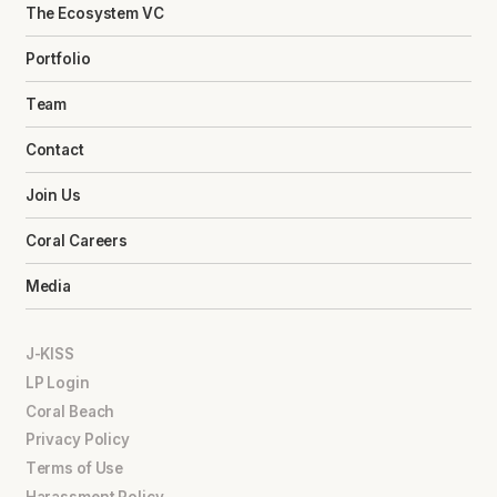
The Ecosystem VC
Portfolio
Team
Contact
Join Us
Coral Careers
Media
J-KISS
LP Login
Coral Beach
Privacy Policy
Terms of Use
Harassment Policy