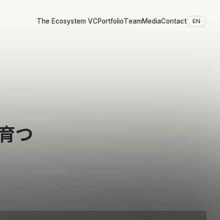
The Ecosystem VC
Portfolio
Team
Media
Contact
EN
育つ