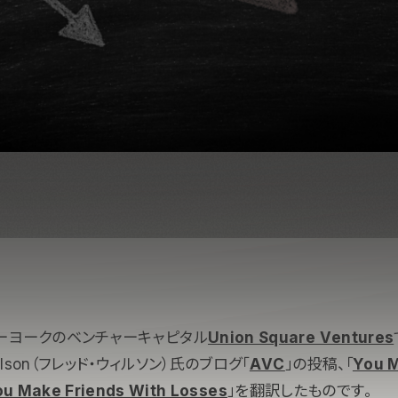
ーヨークのベンチャーキャピタル
Union Square Ventures
Wilson（フレッド・ウィルソン）氏のブログ「
AVC
」の投稿、「
You 
ou Make Friends With Losses
」を翻訳したものです。