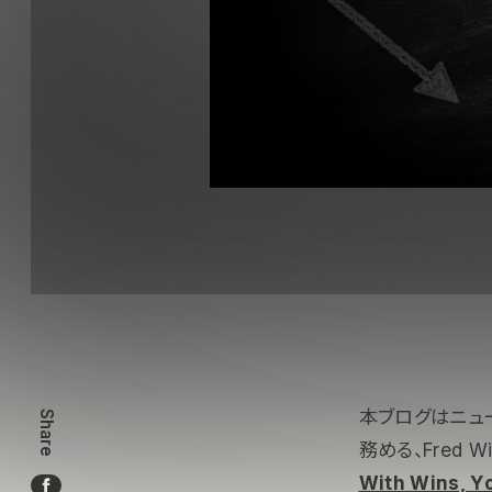
本ブログはニュ
Share
務める、Fred 
With Wins, Y