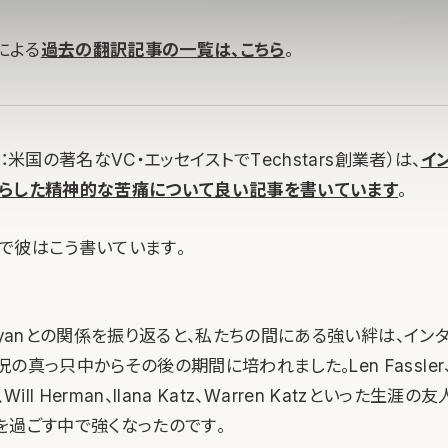
氏による
過去の翻訳記事の一覧は、こちら
。
（訳注：米国の著名なVC・エッセイストでTechstars創業者）は、
イ
らした精神的な苦痛について良い記事を書いています
。
で彼はこう書いています。
on、Ryanとの関係を振り返ると、私たちの間にある強い絆は、イン
真っ只中からその後の期間に培われました。Len Fassler、Dav
n、Will Herman、Ilana Katz、Warren Katzといった生
を過ごす中で強くなったのです。