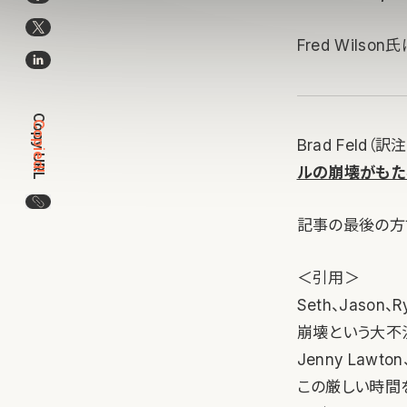
Fred Wilson
Copy URL
Copied!
Brad Feld
ルの崩壊がもた
この記事のURLをコピー
記事の最後の方
＜引用＞
Seth、Jas
崩壊という大不況の
Jenny Lawto
この厳しい時間