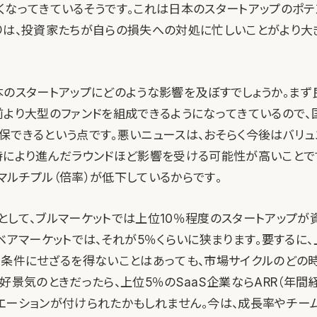
くなってきているそうです。これは日本のスタートアップのポテ
りは、投資家たちが自らの損失への対処に忙しいことがより大
本のスタートアップにどのような影響を及ぼすでしょうか。まず
前より大型のファンドを組成できるようになってきているので、
保できるという点です。悪いニュースは、おそらく今後はバリュ
特により進んだラウンドほど影響を受ける可能性が高いことで
マルチプル（倍率）が低下しているからです。
として、ブルマーケットでは上位10％程度のスタートアップが
ベアマーケットでは、それが5％くらいに狭まります。要するに
な条件にせざるを得ないことはあっても、市場サイクルのどの
好景気のときだったら、上位5％のSaaS企業ならARR（年間
エーションが付けられたかもしれません。今は、成長率やチーム