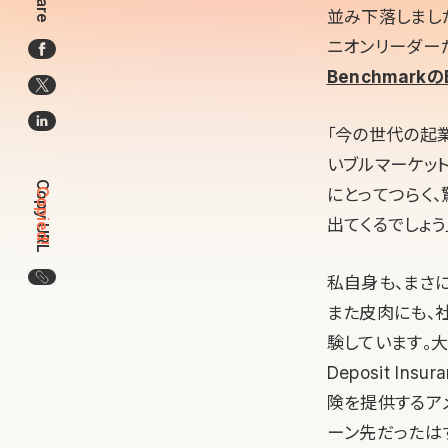
Share
並み下落しまし
ニオンリーダー
BenchmarkのB
「今の世代の起
いブルマーケッ
Copy URL
にとってつらく
Copied!
出てくるでしょう
この記事のURLをコピー
私自身も、まさ
また皮肉にも、
験しています。大
Deposit In
険を提供するア
ーン先だったは