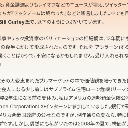
た。資金調達よりもレイオフなどのニュースが増え、ツイッタ
たちが「テックブームは終わった」などと断言しました。中でも
ill Gurley氏
で、以下のようにつぶやいています。
業家やテック投資家のバリュエーションの相場観は、13年間に
トの後半にかけて形成されたものです。それを「アンラーン」す
、驚くことばかりで、不安になるかもしれません。受け入れられ
」
にその大変恵まれたブルマーケットの中で価値観を培ってきた世
社会人になる少し前にはサブプライム住宅ローン危機（リーマン
学2年生になる前の夏休み、私はアメリカの連邦預金保険公社（F
surance Corporation）のインターンに参加していました。
メリカ合衆国政府の公社なのですが、例年通りの夏なら、特に
ずです。しかし、偶然にも私がいたのは2008年の夏で、株価が