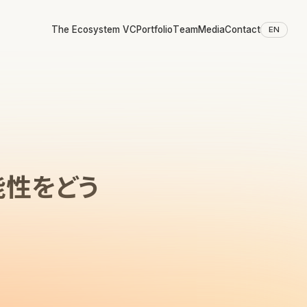
The Ecosystem VC
Portfolio
Team
Media
Contact
EN
能性をどう