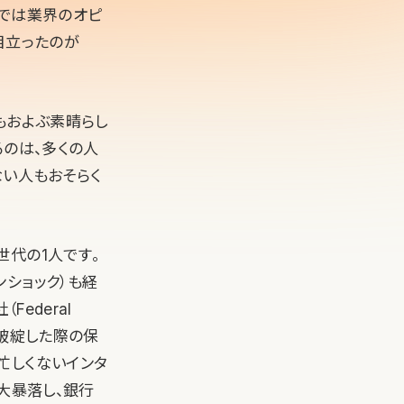
ーでは業界のオピ
目立ったのが
もおよぶ素晴らし
るのは、多くの人
ない人もおそらく
代の1人です。
ショック）も経
ederal
銀行が破綻した際の保
忙しくないインタ
大暴落し、銀行