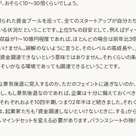
、おそらく10〜30倍くらいでしょう。
限られた資金プールを巡って、全てのスタートアップが自分た
いる状況だということです。上位5%の目安として、例えばディ
収益が1〜10億円程度であれば、ほとんどの場合は前年比3
いけません。誤解のないように言うと、そのレベルの高成長や、
資金調達できないという意味ではありません。それくらいの
よそいかなる環境であっても調達できるということです。
な景気後退に突入するのか、ただのフェイントに過ぎないのか
かし、もし景気後退なのであれば、企業は十分に備えておくべき
それぞれおよそ10四半期、つまり2年半ほど続きました。それ
は、起業家たちも「資金調達しないといけないときに、する」か
」へマインドセットを変える必要があります。バランスシートの強