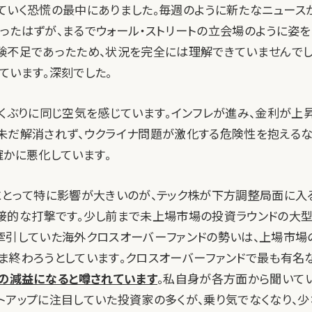
ていく恐慌の最中にありました。毎週のように新たなニュース
ったはずが、まるでウォール・ストリートの立会場のように姿を
験不足であったため、状況を完全には理解できていませんでし
ています。深刻でした。
らくぶりに同じ空気を感じています。インフレが進み、金利が上昇
未だ解消されず、ウクライナ問題が激化する危険性を抱える
確かに悪化しています。
にとって特に影響が大きいのが、テック株が下方調整局面に入
接的な打撃です。少し前まで未上場市場の投資ラウンドの大
牽引していた海外クロスオーバーファンドの勢いは、上場市場
終わろうとしています。クロスオーバーファンドで最も有名なTige
%の減益になると噂されています
。私自身が各方面から聞いて
トアップに注目していた投資家の多くが、乗り気でなくなり、少