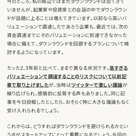
今のところ、私の周辺ではまだダウンラウンドは出てきて
いませんが、起業家や投資家との会話の中でダウンラウン
ドが話題に上ることは増えてきています。以前なら高いバ
リュエーションで調達したであろう企業も、最近では、次の
資金調達までにそのバリュエーションに到達できなかった
場合に備えて、ダウンラウンドを回避するプランについて検
討するようになっています。
たった2、3年前と比べて、まるで異なる状況です。
高すぎる
バリュエーションで調達することのリスクについて以前記
事で取り上げました
が、当時は
ツイッターで激しい議論
が
繰り広げられ、感情的に反発する声もありました。同じ記
事を今日投稿したとしたら、おそらく特に大きな議論もなく
受け入れられるでしょう。
これからは、どうすればダウンラウンドを避けられるかとい
う点がスタートアップにとって重要になるでしょう。今回の