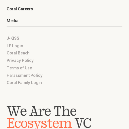
Coral Careers
Media
J-KISS
LP Login
Coral Beach
Privacy Policy
Terms of Use
Harassment Policy
Coral Family Login
We Are The
Ecosystem
VC