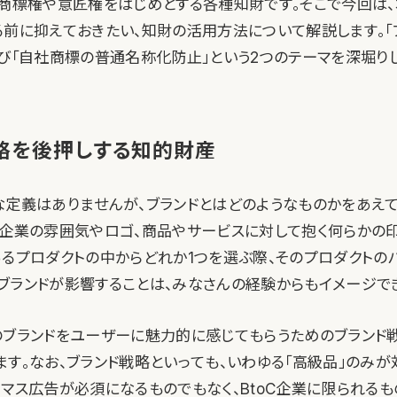
、商標権や意匠権をはじめとする各種知財です。そこで今回は
る前に抑えておきたい、知財の活用方法について解説します。「
よび「自社商標の普通名称化防止」という2つのテーマを深堀りし
略を後押しする知的財産
な定義はありませんが、ブランドとはどのようなものかをあえ
が企業の雰囲気やロゴ、商品やサービスに対して抱く何らかの印
あるプロダクトの中からどれか1つを選ぶ際、そのプロダクトの
ブランドが影響することは、みなさんの経験からもイメージでき
のブランドをユーザーに魅力的に感じてもらうためのブランド
ます。なお、ブランド戦略といっても、いわゆる「高級品」のみ
。マス広告が必須になるものでもなく、BtoC企業に限られるも