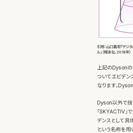
引用：山口義宏『デジタ
ル』（翔泳社、2018年）
上記のDyso
ついてエビデン
なります。Dys
Dyson以外
「SKYACTI
デンスとして具
という名称を用