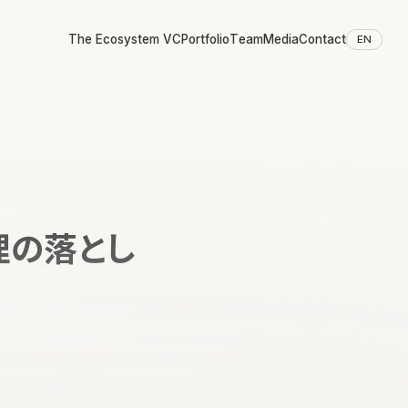
The Ecosystem VC
Portfolio
Team
Media
Contact
EN
理の落とし