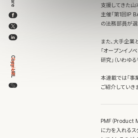
Share
支援してきた山本
主催「第1回IP
の法務部員が選
また、大手企業
「オープンイノ
Copy URL
研究」（いわゆ
Copied!
本連載では「事
この記事のURLをコピー
ご紹介していき
PMF（Produ
に力を入れるス