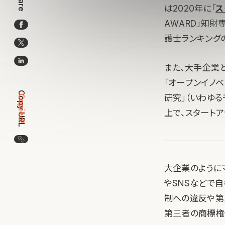
Share
は2020年に「
ス
AWARD」知
護士ランキング
また、大手企業
「オープンイノ
Copy URL
研究」（いわゆ
Copied!
上で、スタート
この記事のURLをコピー
大企業のように
やSNSなどで
制への違反や第
第三者の商標権