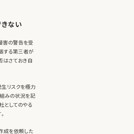
できない
侵害の警告を受
主張する第三者が
否はさておき自
発生リスクを極力
り組みの状況を記
社としてのやる
。
作成を依頼した