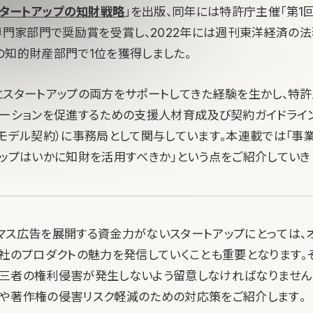
タートアップの知財戦略
」を出版、同年には特許庁主催「第1回I
財専門家部門で奨励賞を受賞し、2022年には週刊東洋経済の
の知的財産部門で1位を獲得しました。
とスタートアップの両方をサポートしてきた経験を生かし、特
ベーションを促進するための支援人材育成及び契約ガイドライ
るモデル契約）に事務局として関与しています。本連載では「事
アップはいかに知財を活用すべきか」という点をご紹介していき
マス広告を展開する資金力がないスタートアップにとっては、
自社のプロダクトの魅力を発信していくことも重要となります。
三者の権利侵害が発生しないよう留意しなければなりません
や著作権の侵害リスク軽減のための対応策をご紹介します。