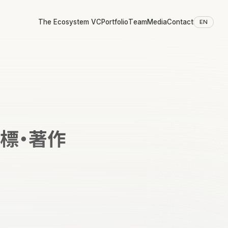
The Ecosystem VC
Portfolio
Team
Media
Contact
EN
商標・著作