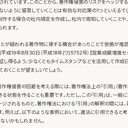
されています。このことから、著作権侵害のリスクをヘッジす
ないように留意していくことは有効な対応策の1つといえるでし
制作する場合の社内規定を作成し、社内で周知していくことや
られます。
ことが疑われる著作物に接する機会があったことで依拠が推
平成19年8月30日（平成18年(ワ)5752号）【営業成績増進セ
証し得るよう、少なくともタイムスタンプなどを活用して作成
ておくことが望ましいでしょう。
著作権侵害の回避を考える際には、著作権法上の「引用」（著作権
きる状態を作ることも重要です。ただし、この「引用」は、一般
ージされるものと、著作権法における「引用」の解釈の間には、
す。例えば、以下のような事例において、適法に引用できると考
くないかもしれません。