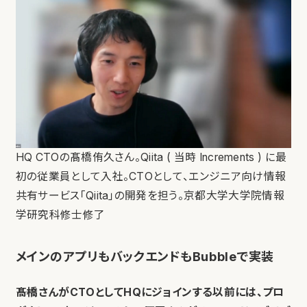
HQ CTOの髙橋侑久さん。Qiita ( 当時 Increments ) に最
初の従業員として⼊社。CTOとして、エンジニア向け情報
共有サービス「Qiita」の開発を担う。京都⼤学⼤学院情報
学研究科修士修了
メインのアプリもバックエンドもBubbleで実装
――髙橋さんがCTOとしてHQにジョインする以前には、プロ