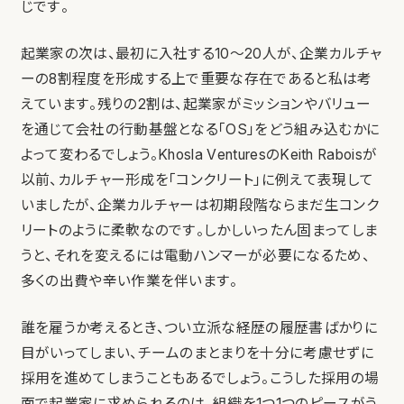
じです。
起業家の次は、最初に入社する10～20人が、企業カルチャ
ーの8割程度を形成する上で重要な存在であると私は考
えています。残りの2割は、起業家がミッションやバリュー
を通じて会社の行動基盤となる「OS」をどう組み込むかに
よって変わるでしょう。Khosla VenturesのKeith Raboisが
以前、カルチャー形成を「コンクリート」に例えて表現して
いましたが、企業カルチャーは初期段階ならまだ生コンク
リートのように柔軟なのです。しかしいったん固まってしま
うと、それを変えるには電動ハンマーが必要になるため、
多くの出費や辛い作業を伴います。
誰を雇うか考えるとき、つい立派な経歴の履歴書ばかりに
目がいってしまい、チームのまとまりを十分に考慮せずに
採用を進めてしまうこともあるでしょう。こうした採用の場
面で起業家に求められるのは、組織を1つ1つのピースがう