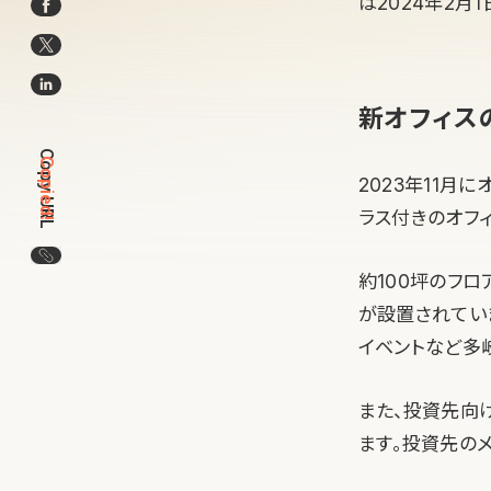
は2024年2月
新オフィス
Copy URL
Copied!
2023年11月
ラス付きのオフィ
この記事のURLをコピー
約100坪のフ
が設置されてい
イベントなど多
また、投資先向
ます。投資先の