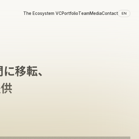
The Ecosystem VC
Portfolio
Team
Media
Contact
EN
ノ門に移転、
提供