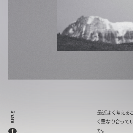
最近よく考えるこ
Share
く重なり合って
か。