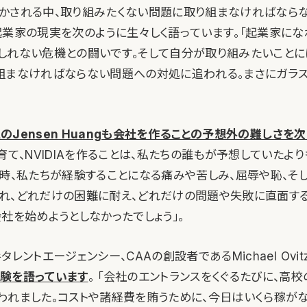
かされる中、取り組みたくない問題に取り組まなければなら
起業家の現実を次のように生々しく語っています。「起業家にな
しれない危機との闘いです。そして自分が取り組みたいことに
組まなければならない問題への対処に追われる。まさにガラ
IAのJensen Huangも会社を作ることの予想外の難しさを
育て、NVIDIAを作ることは、私たちの誰もが予想していたより
当時、私たちが経験することになる痛みや苦しみ、屈辱や恥、そ
れ、どれだけの困難に耐え、どれだけの問題や失敗に直面す
社を始めようとしなかったでしょう」。
レントエージェンシー、CAAの創設者であるMichael Ovit
験を語っています
。 「会社のエントランスをくぐるたびに、高
われました。コストや諸経費を賄うために、今日はいくら稼が