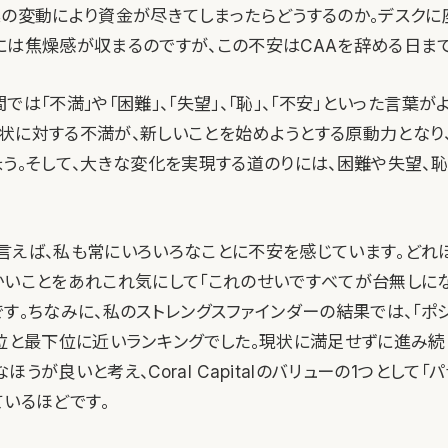
業の変動により資金が尽きてしまったらどうするのか。デスクに
には焦燥感が収まるのですが、この不安はCAAを辞める日まで
では「不満」や「困難」、「失望」、「恥」、「不安」といった言葉が
状に対する不満が、新しいことを始めようとする原動力となり
ょう。そして、大きな変化を実現する道のりには、困難や失望、
。
言えば、私も常にいろいろなことに不安を感じています。どれ
かいことをあれこれ気にして「これのせいですべてが台無しに
す。ちなみに、私のストレングスファインダーの結果では、「ポ
0位と最下位に近いランキングでした。現状に満足せずに進み続
ほうが良いと考え、Coral Capitalのバリューの1つとして「
ているほどです。