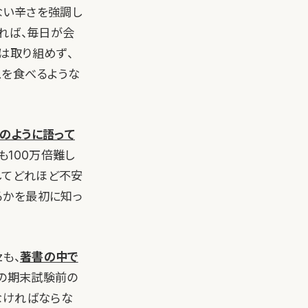
ない辛さを強調し
れば、毎日が会
は取り組めず、
スを食べるような
次のように語って
も100万倍難し
してどれほど不安
るかを最初に知っ
zも、
著書の中で
校の期末試験前の
なければならな