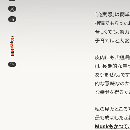
「充実感」は簡
相続でもらった
苦しくても、努
Copy URL
子育てほど大変
Copied!
皮肉にも、「短期
この記事のURLをコピー
は「長期的な幸
ありません。で
的な意味なのか
な幸せを得るた
私の見たところ
最も成功した起
Muskもかつ