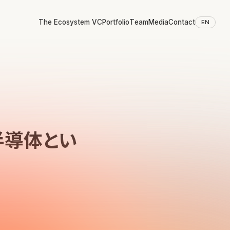
The Ecosystem VC
Portfolio
Team
Media
Contact
EN
半導体とい