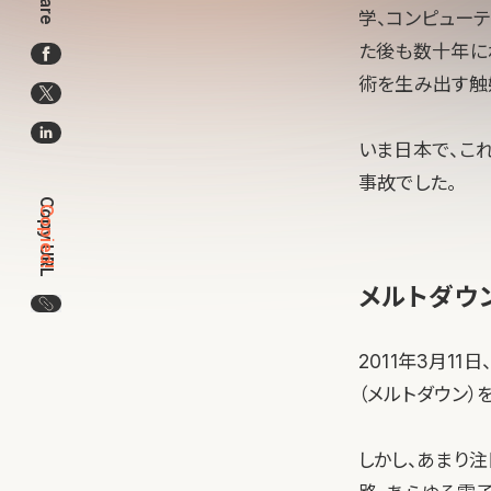
Share
学、コンピュー
た後も数十年に
術を生み出す触
いま日本で、こ
事故でした。
Copy URL
Copied!
メルトダウ
この記事のURLをコピー
2011年3月1
（メルトダウン
しかし、あまり