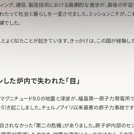
ティング、通信、製造技術における画期的な進歩が、最後の宇
わたって社会と暮らしを一変させました。ミッションこそが、
媒でした。
れとよく似たことが起きています。きっかけは、この国が経験し
ンした炉内で失われた「目」
1日、マグニチュード9.0の地震と津波が、福島第一原子力発電所
）を引き起こしました。チェルノブイリ以来最悪の原子力事故です
注目されなかった「第二の危機」がありました。原子炉内部のセ