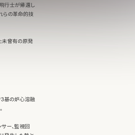
宙飛行士が帰還し
これらの革命的技
た未曾有の原発
で3基の炉心溶融
。
ンサー、監視回