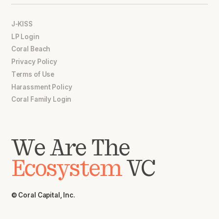
J-KISS
LP Login
Coral Beach
Privacy Policy
Terms of Use
Harassment Policy
Coral Family Login
We Are The
Ecosystem
VC
© Coral Capital, Inc.