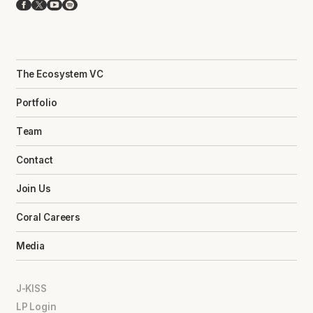
Facebook
X
YouTube
Spotify
The Ecosystem VC
Portfolio
Team
Contact
Join Us
Coral Careers
Media
J-KISS
LP Login