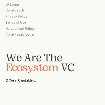
LP Login
Coral Beach
Privacy Policy
Terms of Use
Harassment Policy
Coral Family Login
We Are The
Ecosystem
VC
© Coral Capital, Inc.