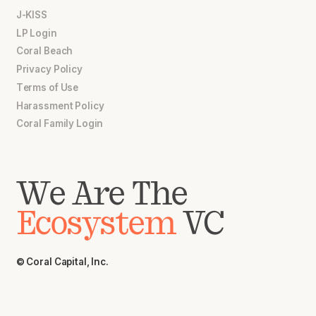
J-KISS
LP Login
Coral Beach
Privacy Policy
Terms of Use
Harassment Policy
Coral Family Login
We Are The
Ecosystem
VC
© Coral Capital, Inc.