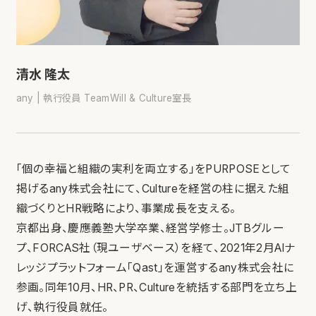
清水 隆太
any | 執行役員 TeamWill & Culture室長
「個の幸福と組織の実利を両立する」をPURPOSEとして
掲げるany株式会社にて、Cultureを経営の柱に据えた組
織づくりとHR戦略により、事業成長を支える。
京都出身、慶應義塾大学卒業、経営学修士。JTBグルー
プ、FORCAS社（現ユーザベース）を経て、2021年2月AIナ
レッジプラットフォーム「Qast」を運営するany株式会社に
参画。同年10月、HR、PR、Cultureを統括する部門を立ち上
げ、執行役員就任。