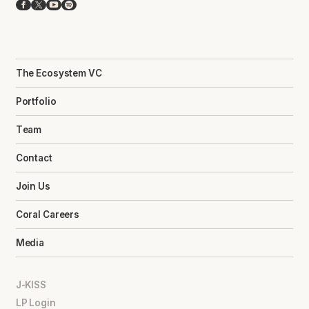
Facebook
X
YouTube
Spotify
The Ecosystem VC
Portfolio
Team
Contact
Join Us
Coral Careers
Media
J-KISS
LP Login