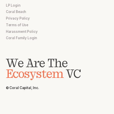
LP Login
Coral Beach
Privacy Policy
Terms of Use
Harassment Policy
Coral Family Login
We Are The
Ecosystem
VC
© Coral Capital, Inc.