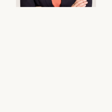
国際医療福祉大学を卒業後、理学療法士の国家資格を取
得。証券会社のリテール営業に従事。その後、シンガポール
に渡り、JAFCO Asiaに入社したことをきっかけにベンチャ
ーキャピタル業界に転身。2014年から三菱UFJキャピタル
で約10年間、ミドルオフィスに従事し、ファンド管理やオペ