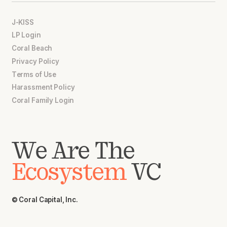
J-KISS
LP Login
Coral Beach
Privacy Policy
Terms of Use
Harassment Policy
Coral Family Login
We Are The
Ecosystem
VC
© Coral Capital, Inc.