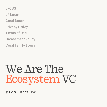
J-KISS
LP Login
Coral Beach
Privacy Policy
Terms of Use
Harassment Policy
Coral Family Login
We Are The
Ecosystem
VC
© Coral Capital, Inc.