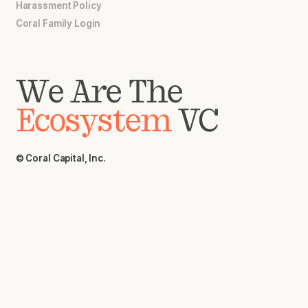
Harassment Policy
Coral Family Login
We Are The
Ecosystem
VC
© Coral Capital, Inc.