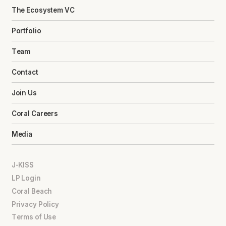
The Ecosystem VC
Portfolio
Team
Contact
Join Us
Coral Careers
Media
J-KISS
LP Login
Coral Beach
Privacy Policy
Terms of Use