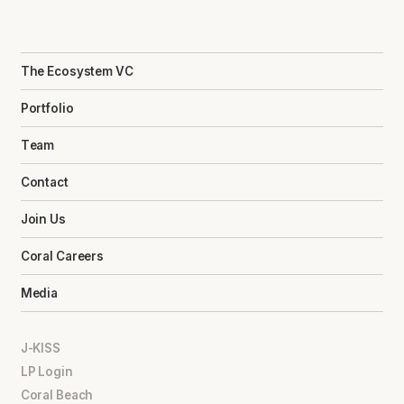
The Ecosystem VC
Portfolio
Team
Contact
Join Us
Coral Careers
Media
J-KISS
LP Login
Coral Beach