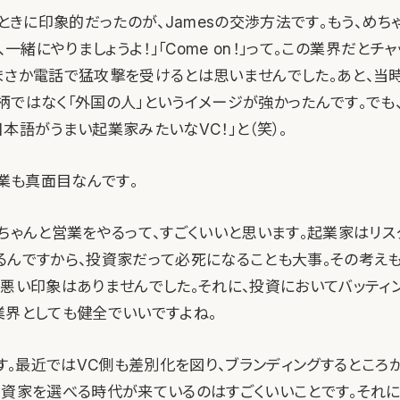
のときに印象的だったのが、Jamesの交渉方法です。もう、めち
、一緒にやりましょうよ！」「Come on！」って。この業界だとチ
まさか電話で猛攻撃を受けるとは思いませんでした。あと、当時
柄ではなく「外国の人」というイメージが強かったんです。でも
本語がうまい起業家みたいなVC！」と（笑）。
営業も真面目なんです。
がちゃんと営業をやるって、すごくいいと思います。起業家はリ
るんですから、投資家だって必死になることも大事。その考えも
も悪い印象はありませんでした。それに、投資においてバッティ
業界としても健全でいいですよね。
です。最近ではVC側も差別化を図り、ブランディングするところ
投資家を選べる時代が来ているのはすごくいいことです。それ