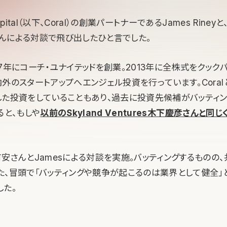
apital（以下、Coral）の創業パートナーであるJames Rine
んによる対談で飛び出したひと言でした。
7年にコーチ・ユナイテッドを創業。2013年に全株式をクック
外のスタートアップへエンジェル投資を行っています。Coral
した投資をしていることもあり、過去に投資先候補がバッティ
ると、もしや
以前のSkyland Ventures木下慶彦さんと同
安さんとJamesによる対談を実施。バッティングするものの
た、冒頭で「バッティングや競争が起こるのは業界として健全」
した。