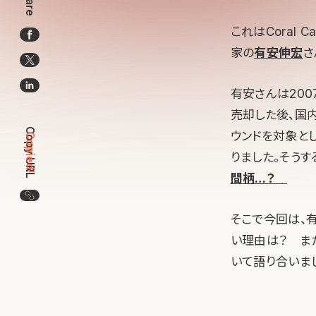
Share
これはCoral C
家の
有安伸宏
さ
有安さんは200
売却した後、国内
Copy URL
ウンドを対象と
Copied!
りました。そうす
間柄…？
この記事のURLをコピー
そこで今回は、有
い理由は？ ま
いて語り合いま