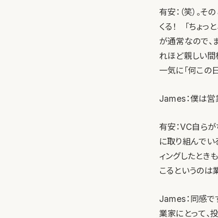
有安：（笑）。そ
くる！ 「ちょっと
が通常なので、
れほど親しい間
一気に「何この日
James：僕は
有安：VC自ら
に取り組んでい
ィングしたとき
こるというのは
James：同感
業家にとって、