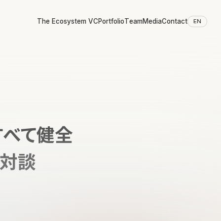
The Ecosystem VC
Portfolio
Team
Media
Contact
EN
すべて健全
y対談