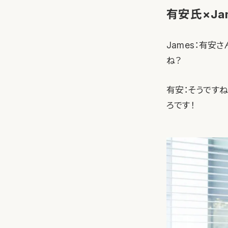
有安氏×Ja
James：有
ね？
有安：そうですね
ろです！