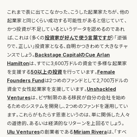
これまで表に出てこなかった、こうした起業家たちが、他の
起業家と同じくらい成功する可能性があると信じていて、
かつ投資が不足しているというデータを認めるのであれ
ば、これは（多くの
投資家が好んで使う言葉ですが
）「逆張
りで、正しい」投資家となる、自明かつきわめて大きなチャ
ンスでしょう。
Backstage CapitalのCue Arlan
Hamilton
は、すでに3,600万ドルの資金で多様な起業家
を支援する
50以上の投資
を行っています。
Female
Founders Fund
は2つめのファンドとして2,700万ドルの
資金で女性起業家を支援しています。
Unshackled
Ventures
は、ビザ制限のある移民が自分の会社を始め
るためのシステムを開発し、2つめのファンドを運用してい
ます。これらがもたらす恩恵というのは、単に関係した人々
の道徳的、あるいは経済的なリターンを上回るでしょう。
Ulu Ventures
の創業者である
Miriam Rivera
は、「すべ