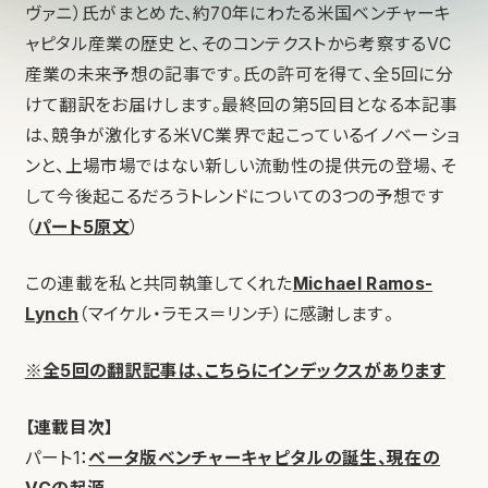
ヴァニ）氏がまとめた、約70年にわたる米国ベンチャーキ
ャピタル産業の歴史と、そのコンテクストから考察するVC
産業の未来予想の記事です。氏の許可を得て、全5回に分
けて翻訳をお届けします。最終回の第5回目となる本記事
は、競争が激化する米VC業界で起こっているイノベーショ
ンと、上場市場ではない新しい流動性の提供元の登場、そ
して今後起こるだろうトレンドについての3つの予想です
（
パート5原文
）
この連載を私と共同執筆してくれた
Michael Ramos-
Lynch
（マイケル・ラモス＝リンチ）に感謝します。
※全5回の翻訳記事は、こちらにインデックスがあります
【連載目次】
パート1：
ベータ版ベンチャーキャピタルの誕生、現在の