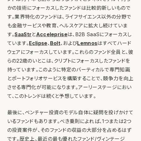
かの技術にフォーカスしたファンドは比較的新しいもので
す。業界特化のファンドは、ライフサイエンス以外の分野で
も金融サービスや教育、ヘルスケアに拡大し続けていま
す。
SaaStr
と
Acceleprise
は、B2B SaaSにフォーカスし
ています。
Eclipse
、
Bolt
、および
Lemnos
はすべてハード
ウェアにフォーカスしています。これらのファンド全員と、彼
らの22歳のいとこは、クリプトにフォーカスしたファンドを
持っています。このように特定のバーティカルで専門知識
とポートフォリオサービスを構築することで、競争力を向上
させる専門化が可能になります。アーリーステージにおい
て、このトレンドは続くと予想しています。
最後に、ベンチャー投資のモデル自体に疑問を投げかけて
いるファンドもあります。べき乗則によれば、1つまたは2つ
の投資案件が、そのファンドの収益の大部分を占めるはず
です。歴史上、最近の最も優れたファンド/ヴィンテージ