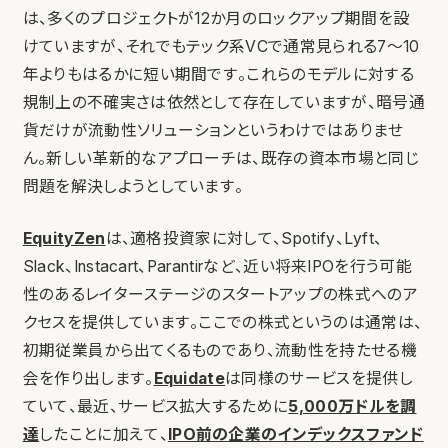
は、多くのプロジェクトが12か月のロックアップ期間を設
けていますが、それでもテック系VCで通常見られる7〜10
年よりもはるかに短い期間です。これらのモデルに対する
規制上の不確実さは依然として存在していますが、暗号通
貨だけが流動性ソリューションというわけではありませ
ん。新しい革新的なアプローチは、既存の資本市場と同じ
問題を解決しようとしています。
EquityZen
は、適格投資家に対して、Spotify、Lyft、
Slack、Instacart、Parantirなど、近い将来IPOを行う可能
性のあるレイターステージのスタートアップの株式へのア
クセスを提供しています。ここでの株式というのは通常は、
初期従業員から出てくるものであり、流動性を持たせる機
会を作り出します。
Equidate
は同様のサービスを提供し
ていて、最近、サービス拡大するために
5,000万ドルを調
達
したことに加えて、
IPO前の企業のインデックスファンド