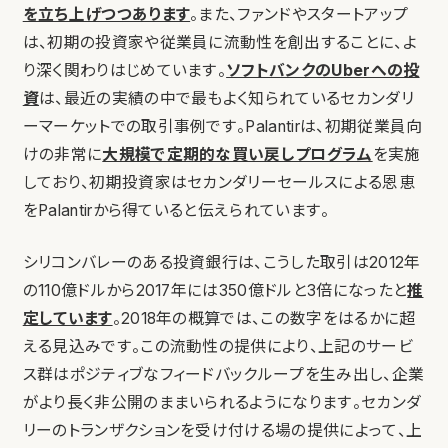
を立ち上げつつあります
。また、ファンドやスタートアップ
は、初期の投資家や従業員に流動性を創出することに、よ
り深く関わりはじめています。
ソフトバンクのUberへの投
資
は、最近の実績の中で最もよく知られているセカンダリ
ーマーケットでの取引事例です。Palantirは、初期従業員向
けの非常に
大規模で定期的な買い戻しプログラム
を実施
しており、初期投資家はセカンダリーセールスによる恩恵
をPalantirから得ていると伝えられています。
シリコンバレーのある投資銀行は、こうした取引は2012年
の110億ドルから2017年には350億ドルと3倍になったと
推
定しています
。2018年の概算では、この数字をはるかに超
える見込みです。この流動性の提供により、上記のサービ
ス群はポジティブなフィードバックループを生み出し、企業
がより長く非公開のままいられるようになります。セカンダ
リーのトランザクションを受け付ける場の提供によって、上