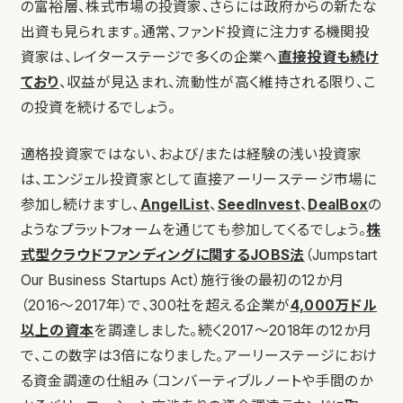
の富裕層、株式市場の投資家、さらには政府からの新たな
出資も見られます。通常、ファンド投資に注力する機関投
資家は、レイターステージで多くの企業へ
直接投資も続け
ており
、収益が見込まれ、流動性が高く維持される限り、こ
の投資を続けるでしょう。
適格投資家ではない、および/または経験の浅い投資家
は、エンジェル投資家として直接アーリーステージ市場に
参加し続けますし、
AngelList
、
SeedInvest
、
DealBox
の
ようなプラットフォームを通じても参加してくるでしょう。
株
式型クラウドファンディングに関するJOBS法
（Jumpstart
Our Business Startups Act）施行後の最初の12か月
（2016〜2017年）で、300社を超える企業が
4,000万ドル
以上の資本
を調達しました。続く2017〜2018年の12か月
で、この数字は3倍になりました。アーリーステージにおけ
る資金調達の仕組み（コンバーティブルノートや手間のか