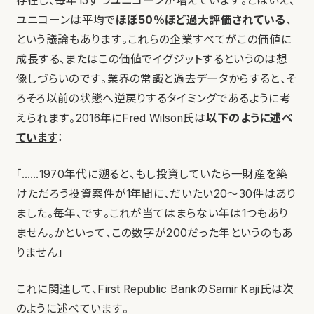
存在し、毎年15ずつユニコーンが増えています。とはいえ、
ユニコーンは平均で
ほぼ50％ほど過大評価されている
、
という議論もあります。これらの企業すべてがこの価値に
成長する、またはこの価値でイグジットするというのは想
像しづらいのです。業界の常識と過去データからすると、そ
ろそろ以前の状態へ逆戻りするタイミングであるように考
えられます。2016年にFred Wilson氏は
以下のように述べ
ています
：
「……1970年代に遡ると、もし投資していたら一財産を築
けただろう投資案件が1年間に、だいたい20〜30件はあり
ました。毎年、です。これが当てはまらない年は1つもあり
ません。かといって、この数字が200だった年というのもあ
りません」
これに関連して、First Republic BankのSamir Kaji氏は次
のように述べています。