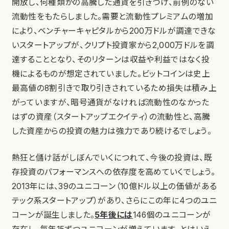
開放し、何種類かの高騰した通貨を引きつけ、前例のない
流動性をもたらしました。需要と流動性プレミアムの増加
により、ベンチャーキャピタルから200万ドルが調達できな
いスタートアップが、クリプト投資家から2,000万ドルを調
達することとなり、そのリターンは収益や利益ではなく投
機によるものが想定されていました。ビットコインは史上
最高値の8割引きで取り引きされているため損失は積み上
がっていますが、暗号通貨がなければ流動性のなかった
はずの資産（スタートアップエクイティ）の流動性と、高騰
した資産からの投資の魅力は強力であり続けるでしょう。
熱狂と儲け話がしぼんでいくにつれて、今後の投資は、既
存投資のパフォーマンスへの依存度を高めていくでしょう。
2013年には、39のユニコーン（10億ドル以上の価値がある
テック系スタートアップ）があり、さらにこの年に4つのユニ
コーンが誕生しました。
5年後には
146個のユニコーンが