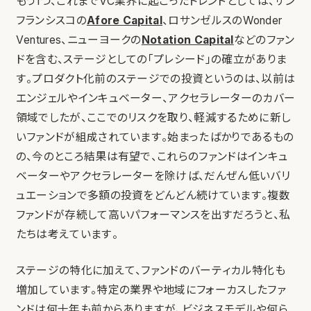
もう1つ、これまでVC業界に起こったトレンドとしては、サン
フランシスコの
Afore Capital
、ロサンゼルスのWonder
Ventures、ニューヨークの
Notation Capital
などのファン
ドを含む、ステージとしての「プレシード」の確立がありま
す。プロダクト化前のステージでの投資というのは、以前は
エンジェルやインキュベーター、アクセラレーターのカバー
領域でしたが、ここでのリスクを取り、軽減するために新し
いファンドが組成されています。始まったばかりであるもの
の、今のところ結果は有望で、これらのファンドはインキュ
ベーターやアクセラレーターを除けば、だんぜん低いバリ
ュエーションで多額の投資をどんどん続けています。複数
ファンドが存続して高いパフォーマンスを出すだろうと、私
たちは考えています。
ステージの特化に加えて、ファンドのバーティカル特化も
増加しています。特定の業界や地域にフォーカスしたファ
ンドは何十年も前からありますが、ビジネスモデルや何ら