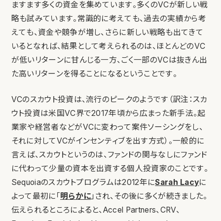
ますます多くの資金を集めています。多くのVCが新しい戦
略も試みています。常識的に考えても、過去の実績から考
えても、資金や競争が増し、さらに新しい戦略も出てきて
いるとなれば、結果として考えられるのは、ほとんどのVC
が低いリターンに甘んじる一方、ごく一部のVCは抜きん出
た高いリターンを得ることになるということです。
VCのスカウト投資は、流行のピークのようです（訳注：スカ
ウト投資は米国VC界で2017年頃から広まった新手法。起
業家や経営者などがVCに変わって案件ソーシングをし、
それに対してVCがインセンティブを出す方式）。一般的に
言えば、スカウトというのは、ファンドの関与なしにファンド
に代わって少量の資本を出資する個人投資家のことです。
Sequoiaのスカウトプログラムは2012年に
Sarah Lacy
に
よって最初に「
明らかに
」され、その後に多くが続きました。
伝えられるところによると、Accel Partners、CRV、