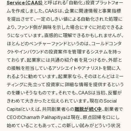
Service（CAAS）
と呼ばれる「自動化」投資プラットフォー
ムを作成しました。CAASは、企業に関連情報と事業指標
を提出させて、一定のしきい値による自動化された処理に
より、ファンド側が興味を示した場合にすぐに対応できるよ
うになっています。直感的に理解できるかもしれませんが、
ほとんどのベンチャーファンドというのは、コールドコンタ
クトやインバウンドの投資案件を管理するシステムを持っ
ておらず、起業家には共通の紹介者を見つけるか、外部と
の接触を担当しているアソシエイトやアナリストを間に入
れるように勧めています。起業家なら、そのほとんどはミー
ティングに先立って投資家に詳細な情報を提供するという
のを嫌いそうなものです。それでも、CAASは当初、反響が
きわめて大きかったと伝えられています。現在のSocial
Capitalといえば、共同創業者らの
離脱が続く中
、創業者で
CEOのChamath Palihapitiyaは現在、原点回帰を口にし
始めていることもあって、この新しい試みがどういう状況