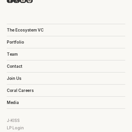
Facebook
X
YouTube
Spotify
The Ecosystem VC
Portfolio
Team
Contact
Join Us
Coral Careers
Media
J-KISS
LP Login