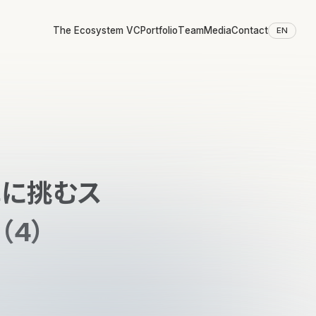
The Ecosystem VC
Portfolio
Team
Media
Contact
EN
革に挑むス
（4）