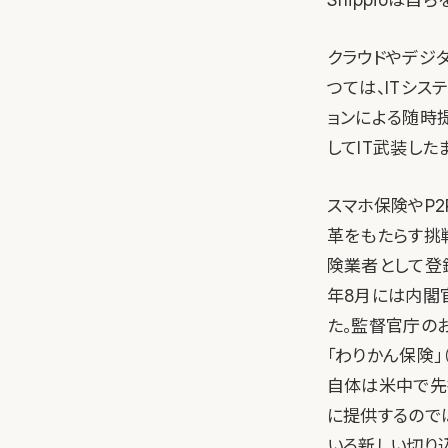
クラウドやデジタ
つては、ITシス
ョンによる随時
してIT武装し
スマホ保険やP2
革をもたらす挑
険業者として登録
年8月には内閣
た。監督官庁の
「わりかん保険」
自体は米中で先
に提供するので
いる新しい切り