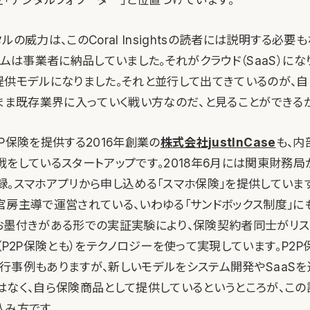
ルの威力は、このCoral Insightsの読者には説明する必要
テムは事業者に納品していました。それがクラウド（SaaS）に
提供モデルになりました。それと並行して出てきているのが、自
たまま既存業界に入っていく戦い方なのだ、と見ることができる
P保険を提供する2016年創業の
株式会社justInCase
も、内
戦をしているスタートアップです。2018年6月には関東財務
。スマホアプリから申し込める「スマホ保険」を提供していますが
官房主導で運営されている、いわゆる「サンドボックス制度」に
お墨付きがある形での実証実験により、保険契約者同士がリス
（P2P保険とも）をテクノロジーを使って実現しています。P2
行事例もありますが、新しいモデルをシステム開発やSaaS
はなく、自ら保険商品として提供しているというところが、こ
込み方です。