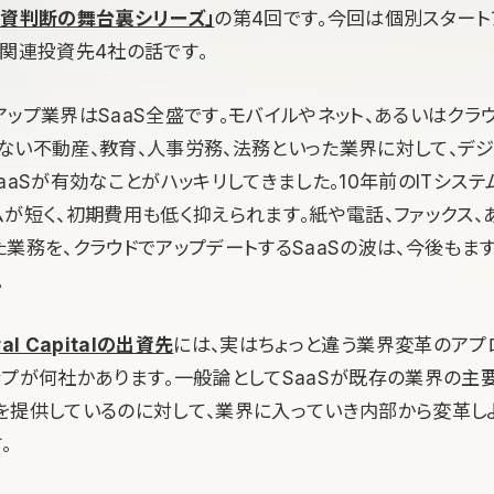
資判断の舞台裏シリーズ」
の第4回です。今回は個別スタート
と関連投資先4社の話です。
ップ業界はSaaS全盛です。モバイルやネット、あるいはクラウ
ない不動産、教育、人事労務、法務といった業界に対して、デ
aaSが有効なことがハッキリしてきました。10年前のITシス
が短く、初期費用も低く抑えられます。紙や電話、ファックス、あ
業務を、クラウドでアップデートするSaaSの波は、今後もま
。
ral Capitalの出資先
には、実はちょっと違う業界変革のアプ
ップが何社かあります。一般論としてSaaSが既存の業界の主
を提供しているのに対して、業界に入っていき内部から変革し
。