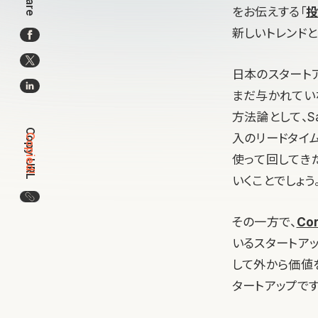
Share
をお伝えする「
投
新しいトレンド
日本のスタートア
まだ与かれてい
方法論として、S
Copy URL
入のリードタイム
Copied!
使って回してきた
いくことでしょう
この記事のURLをコピー
その一方で、
Co
いるスタートア
して外から価値
タートアップです