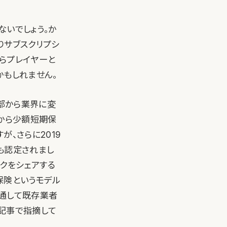
もないでしょう。か
なりサブスクリプシ
らプレイヤーと
かもしれません。
部から業界に変
局から少額短期保
、さらに2019
も認定されまし
クをシェアする
P保険というモデル
を通して既存業者
の記事で指摘して